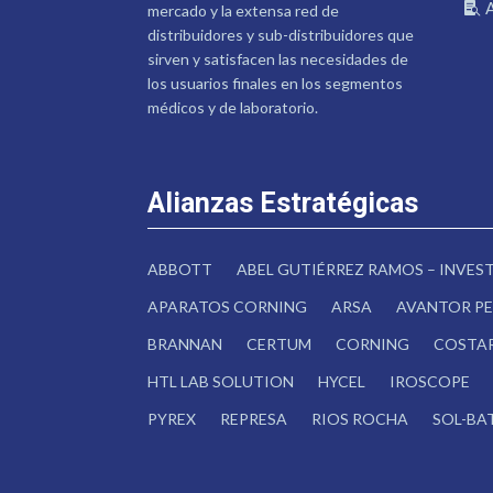
mercado y la extensa red de
distribuidores y sub-distribuidores que
sirven y satisfacen las necesidades de
los usuarios finales en los segmentos
médicos y de laboratorio.
Alianzas Estratégicas
ABBOTT
ABEL GUTIÉRREZ RAMOS – INVE
APARATOS CORNING
ARSA
AVANTOR PE
BRANNAN
CERTUM
CORNING
COSTA
HTL LAB SOLUTION
HYCEL
IROSCOPE
PYREX
REPRESA
RIOS ROCHA
SOL-BA