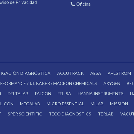
Aviso de Privacidad
Oficina
STIGACIÓN DIAGNÓSTICA
ACCUTRACK
AESA
AHLSTROM
RFORMANCE / J.T. BAKER / MACRON CHEMICALS
AXYGEN
BE
R
DELTALAB
FALCON
FELISA
HANNA INSTRUMENTS
H
LICON
MEGALAB
MICRO ESSENTIAL
MILAB
MISSION
T
SPER SCIENTIFIC
TECO DIAGNOSTICS
TERLAB
VACUT