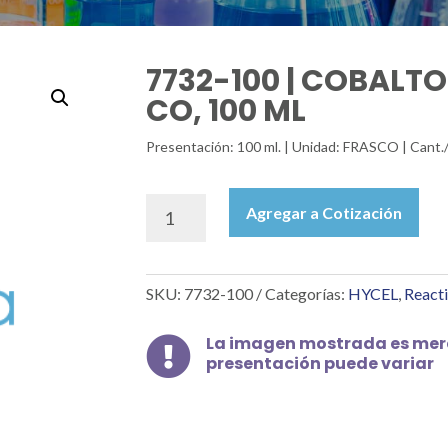
7732-100 | COBALTO 
CO, 100 ML
Presentación: 100 ml. | Unidad: FRASCO | Cant.
7732-
Agregar a Cotización
100
|
COBALTO
SKU:
7732-100
Categorías:
HYCEL
,
Reacti
0.1
%
1000
La imagen mostrada es mera

presentación puede variar
PPM
CO,
100
ML