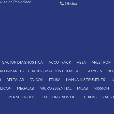
Aviso de Privacidad
Oficina
STIGACIÓN DIAGNÓSTICA
ACCUTRACK
AESA
AHLSTROM
RFORMANCE / J.T. BAKER / MACRON CHEMICALS
AXYGEN
BE
R
DELTALAB
FALCON
FELISA
HANNA INSTRUMENTS
H
LICON
MEGALAB
MICRO ESSENTIAL
MILAB
MISSION
T
SPER SCIENTIFIC
TECO DIAGNOSTICS
TERLAB
VACUT