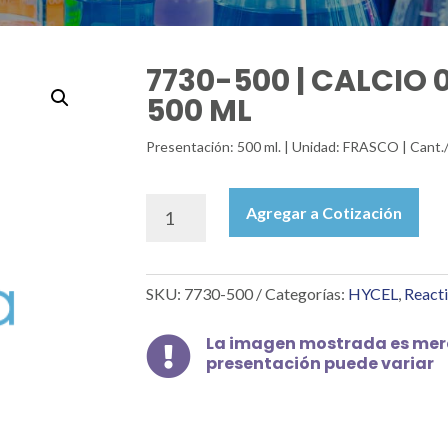
7730-500 | CALCIO 0
500 ML
Presentación: 500 ml. | Unidad: FRASCO | Cant.
7730-
Agregar a Cotización
500
|
CALCIO
SKU:
7730-500
Categorías:
HYCEL
,
Reacti
0.1
%
1000
La imagen mostrada es mera

presentación puede variar
PPM
CA,
500
ML