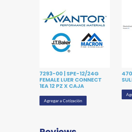
7293-00 | SPE-12/24G
470
FEMALE LUER CONNECT
SUL
1EA 12 PZ X CAJA
Agr
Agregar a Cotización
Reviews