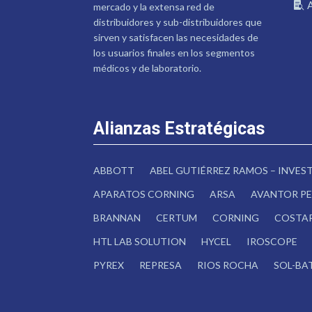
mercado y la extensa red de
distribuidores y sub-distribuidores que
sirven y satisfacen las necesidades de
los usuarios finales en los segmentos
médicos y de laboratorio.
Alianzas Estratégicas
ABBOTT
ABEL GUTIÉRREZ RAMOS – INVE
APARATOS CORNING
ARSA
AVANTOR PE
BRANNAN
CERTUM
CORNING
COSTA
HTL LAB SOLUTION
HYCEL
IROSCOPE
PYREX
REPRESA
RIOS ROCHA
SOL-BA