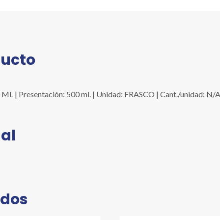
cantidad
ducto
 | Presentación: 500 ml. | Unidad: FRASCO | Cant./unidad: N/A
al
ados