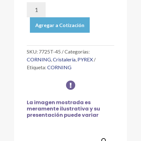
7725T-
45
|
Agregar a Cotización
MACERADOR
DE
TEJIDOS
POTTER-
SKU:
7725T-45
Categorías:
ELVEHJEM,
CORNING
,
Cristalería
,
PYREX
CON
Etiqueta:
CORNING
MORTERO
DE

PTFE
DE
45
La imagen mostrada es
ML
meramente ilustrativa y su
cantidad
presentación puede variar