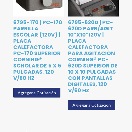
6795-170 | PC-170
6795-620D | PC-
PARRILLA
620D PARR/AGIT
ESCOLAR (120V) |
10″X10″120V |
PLACA
PLACA
CALEFACTORA
CALEFACTORA
PC-170 SUPERIOR
PARA AGITACIÓN
CORNING®
CORNING® PC-
SCHOLAR DE 5 X 5
620D SUPERIOR DE
PULGADAS, 120
10 X 10 PULGADAS
V/60 HZ
CON PANTALLAS
DIGITALES, 120
V/60 HZ
Agregar a Cotización
Agregar a Cotización