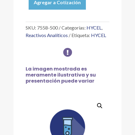
Agregar a Cotización
TARTRATO
DE
SODIO
25
SKU:
7558-500
Categorías:
HYCEL
,
%
Reactivos Analíticos
Etiqueta:
HYCEL
SOL.
P/COBRE,

500ML
cantidad
La imagen mostrada es
meramente ilustrativa y su
presentación puede variar