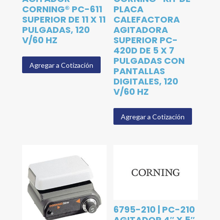
CORNING® PC-611
PLACA
SUPERIOR DE 11 X 11
CALEFACTORA
PULGADAS, 120
AGITADORA
V/60 HZ
SUPERIOR PC-
420D DE 5 X 7
PULGADAS CON
Agregar a Cotización
PANTALLAS
DIGITALES, 120
V/60 HZ
Agregar a Cotización
6795-210 | PC-210
AGITADOR 4″ X 5″,