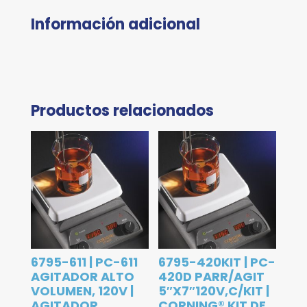
Información adicional
Productos relacionados
6795-611 | PC-611
6795-420KIT | PC-
AGITADOR ALTO
420D PARR/AGIT
VOLUMEN, 120V |
5″X7″120V,C/KIT |
AGITADOR
CORNING® KIT DE