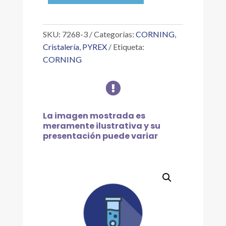
DE
VIDRIO
DE
SKU:
7268-3
Categorías:
CORNING
,
3
Cristalería
,
PYREX
Etiqueta:
MM,
CORNING
1
LB

cantidad
La imagen mostrada es
meramente ilustrativa y su
presentación puede variar