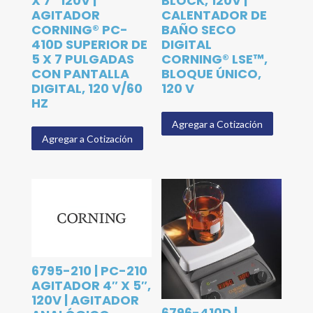
X 7″ 120V |
BLOCK, 120V |
AGITADOR
CALENTADOR DE
CORNING® PC-
BAÑO SECO
410D SUPERIOR DE
DIGITAL
5 X 7 PULGADAS
CORNING® LSE™,
CON PANTALLA
BLOQUE ÚNICO,
DIGITAL, 120 V/60
120 V
HZ
Agregar a Cotización
Agregar a Cotización
6795-210 | PC-210
AGITADOR 4″ X 5″,
120V | AGITADOR
6796-410D |