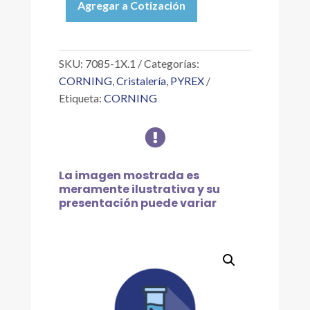
Agregar a Cotización
PIPETA
SEROLÓGICA
DE
VIDRIO
SKU:
7085-1X.1
Categorías:
DE
CORNING
,
Cristalería
,
PYREX
1.0X0.1
Etiqueta:
CORNING
ML
cantidad

La imagen mostrada es
meramente ilustrativa y su
presentación puede variar