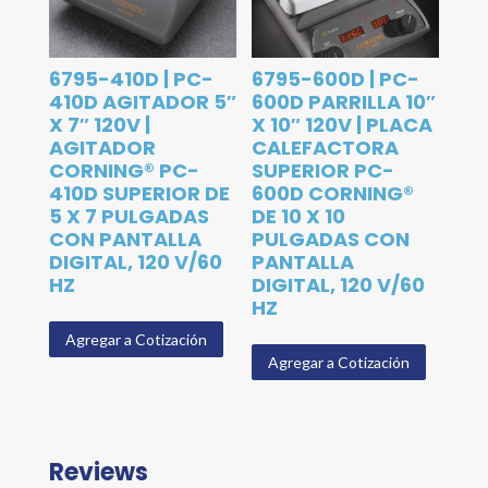
6795-410D | PC-
6795-600D | PC-
410D AGITADOR 5″
600D PARRILLA 10″
X 7″ 120V |
X 10″ 120V | PLACA
AGITADOR
CALEFACTORA
CORNING® PC-
SUPERIOR PC-
410D SUPERIOR DE
600D CORNING®
5 X 7 PULGADAS
DE 10 X 10
CON PANTALLA
PULGADAS CON
DIGITAL, 120 V/60
PANTALLA
HZ
DIGITAL, 120 V/60
HZ
Agregar a Cotización
Agregar a Cotización
Reviews