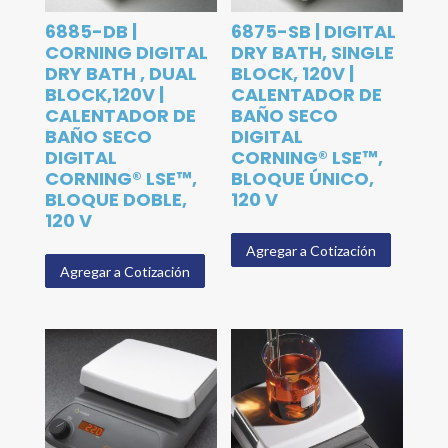
6885-DB |
6875-SB | DIGITAL
CORNING DIGITAL
DRY BATH, SINGLE
DRY BATH , DUAL
BLOCK, 120V |
BLOCK,120V |
CALENTADOR DE
CALENTADOR DE
BAÑO SECO
BAÑO SECO
DIGITAL
DIGITAL
CORNING® LSE™,
CORNING® LSE™,
BLOQUE ÚNICO,
BLOQUE DOBLE,
120 V
120 V
Agregar a Cotización
Agregar a Cotización