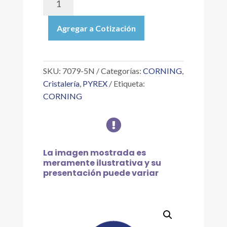
5N
|
Agregar a Cotización
PIPETA
SEROLÓGICA
DE
VIDRIO
SKU:
7079-5N
Categorías:
CORNING
,
DESECHABLE,
Cristalería
,
PYREX
Etiqueta:
A
CORNING
GRANEL,
NO

ESTÉRIL,
DE
5.0X0.1
La imagen mostrada es
ML
meramente ilustrativa y su
cantidad
presentación puede variar