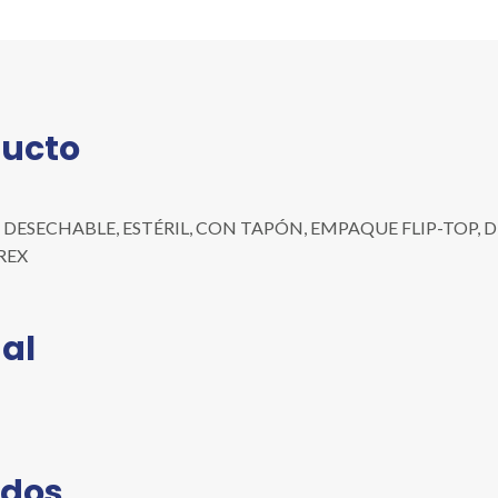
CON
TAPÓN,
EMPAQUE
FLIP-
TOP,
ducto
DE
1.0X0.01
ML
DESECHABLE, ESTÉRIL, CON TAPÓN, EMPAQUE FLIP-TOP, DE 1.
cantidad
YREX
al
ados