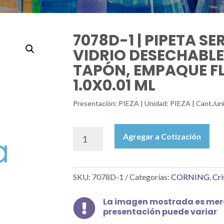
7078D-1 | PIPETA S
VIDRIO DESECHABLE,
TAPÓN, EMPAQUE FL
1.0X0.01 ML
Presentación: PIEZA | Unidad: PIEZA | Cant./un
7078D-
Agregar a Cotización
1
|
PIPETA
SKU:
7078D-1
Categorías:
CORNING
,
Cri
SEROLÓGICA
DE
VIDRIO
La imagen mostrada es mera

presentación puede variar
DESECHABLE,
ESTÉRIL,