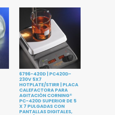
O
6796-420D | PC420D-
230V 5X7
HOTPLATE/STIRR | PLACA
CALEFACTORA PARA
AGITACIÓN CORNING®
PC-420D SUPERIOR DE 5
X 7 PULGADAS CON
PANTALLAS DIGITALES,