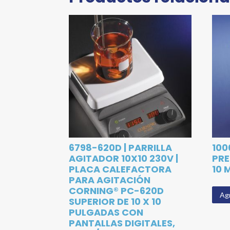
6798-620D | PARRILLA
100
AGITADOR 10X10 230V |
PRE
PLACA CALEFACTORA
10 
PARA AGITACIÓN
CORNING® PC-620D
Agr
SUPERIOR DE 10 X 10
PULGADAS CON
PANTALLAS DIGITALES,