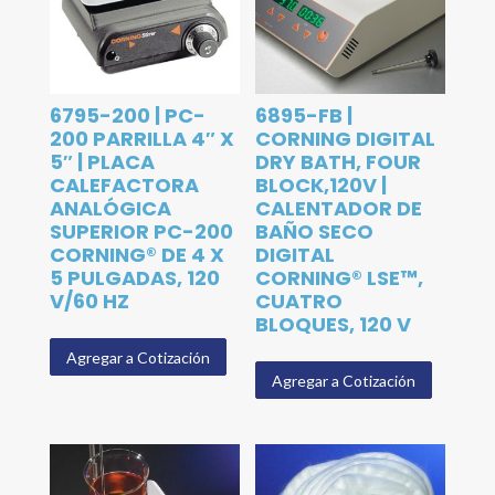
6795-200 | PC-
6895-FB |
200 PARRILLA 4″ X
CORNING DIGITAL
5″ | PLACA
DRY BATH, FOUR
CALEFACTORA
BLOCK,120V |
ANALÓGICA
CALENTADOR DE
SUPERIOR PC-200
BAÑO SECO
CORNING® DE 4 X
DIGITAL
5 PULGADAS, 120
CORNING® LSE™,
V/60 HZ
CUATRO
BLOQUES, 120 V
Agregar a Cotización
Agregar a Cotización