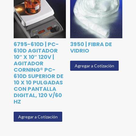
6795-610D | PC-
3950 | FIBRA DE
610D AGITADOR
VIDRIO
10″ X 10″ 120V |
AGITADOR
Agregar a Cotización
CORNING® PC-
610D SUPERIOR DE
10 X 10 PULGADAS
CON PANTALLA
DIGITAL, 120 V/60
HZ
Agregar a Cotización