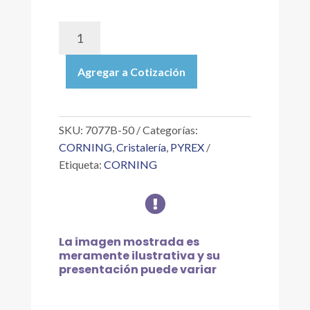
7077B-
50
|
Agregar a Cotización
PIPETA
SEROLÓGICA
DE
VIDRIO
SKU:
7077B-50
Categorías:
DESECHABLE
CORNING
,
Cristalería
,
PYREX
CORTA,
Etiqueta:
CORNING
ENVOLTURA
INDIVIDUAL,

ESTÉRIL,
CON
TAPÓN,
La imagen mostrada es
DE
meramente ilustrativa y su
50.0X0.5
presentación puede variar
ML
cantidad