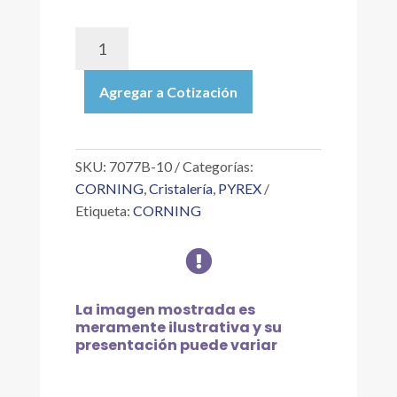
7077B-
10
|
Agregar a Cotización
PIPETA
SEROLÓGICA
DE
VIDRIO
SKU:
7077B-10
Categorías:
DESECHABLE
CORNING
,
Cristalería
,
PYREX
CORTA,
Etiqueta:
CORNING
ENVOLTURA
INDIVIDUAL,

ESTÉRIL,
CON
TAPÓN,
La imagen mostrada es
DE
meramente ilustrativa y su
10.0X0.2
presentación puede variar
ML
cantidad