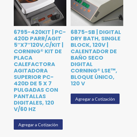
6795-420KIT | PC-
6875-SB | DIGITAL
420D PARR/AGIT
DRY BATH, SINGLE
5″X7″120V,C/KIT |
BLOCK, 120V |
CORNING® KIT DE
CALENTADOR DE
PLACA
BAÑO SECO
CALEFACTORA
DIGITAL
AGITADORA
CORNING® LSE™,
SUPERIOR PC-
BLOQUE ÚNICO,
420D DE 5 X 7
120 V
PULGADAS CON
PANTALLAS
Agregar a Cotización
DIGITALES, 120
V/60 HZ
Agregar a Cotización