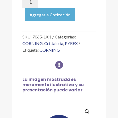
1X.1
|
Agregar a Cotización
PIPETA
GRADUADA
DE
VIDRIO,
SKU:
7065-1X.1
Categorías:
PIPETA
CORNING
,
Cristalería
,
PYREX
DE
Etiqueta:
CORNING
MOHR,
ACCU-

RED
DE
1.0X0.1
La imagen mostrada es
ML
meramente ilustrativa y su
cantidad
presentación puede variar