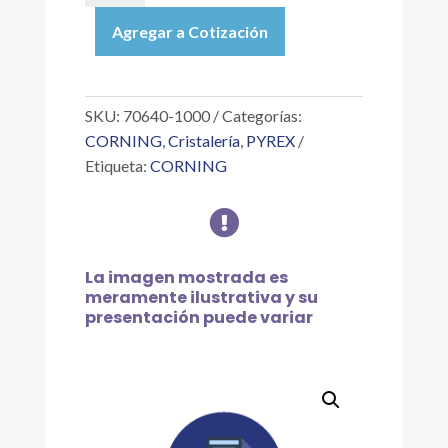
|
Agregar a Cotización
MATRAZ
VOLUMÉTRICO
PYREX
VISTA
SKU:
70640-1000
Categorías:
CLASE
CORNING
,
Cristalería
,
PYREX
A
Etiqueta:
CORNING
CON
TAPÓN

DE
VIDRIO
DE
La imagen mostrada es
1
meramente ilustrativa y su
L
presentación puede variar
cantidad