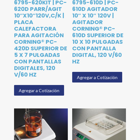
6795-620KIT | PC-
6795-610D | PC-
620D PARR/AGIT
610D AGITADOR
10″X10″120V,C/K |
10″ X 10″ 120V |
PLACA
AGITADOR
CALEFACTORA
CORNING® PC-
PARA AGITACIÓN
610D SUPERIOR DE
CORNING® PC-
10 X 10 PULGADAS
420D SUPERIOR DE
CON PANTALLA
5 X 7 PULGADAS
DIGITAL, 120 V/60
CON PANTALLAS
HZ
DIGITALES, 120
V/60 HZ
Agregar a Cotización
Agregar a Cotización