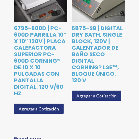
6795-600D | PC-
6875-SB | DIGITAL
600D PARRILLA 10″
DRY BATH, SINGLE
X 10″ 120V | PLACA
BLOCK, 120V |
CALEFACTORA
CALENTADOR DE
SUPERIOR PC-
BAÑO SECO
600D CORNING®
DIGITAL
DE 10 X 10
CORNING® LSE™,
PULGADAS CON
BLOQUE ÚNICO,
PANTALLA
120 V
DIGITAL, 120 V/60
HZ
Agregar a Cotización
Agregar a Cotización