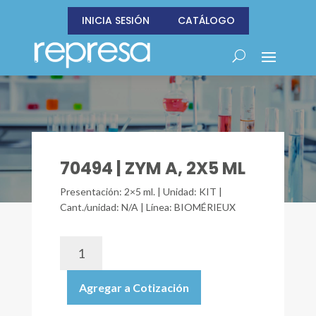
INICIA SESIÓN
CATÁLOGO
70494 | ZYM A, 2X5 ML
Presentación: 2×5 ml. | Unidad: KIT |
Cant./unidad: N/A | Línea: BIOMÉRIEUX
70494
|
ZYM
Agregar a Cotización
A,
2X5