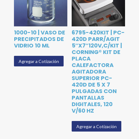
1000-10 | VASO DE
6795-420KIT | PC-
PRECIPITADOS DE
420D PARR/AGIT
VIDRIO 10 ML
5″X7″120V,C/KIT |
CORNING® KIT DE
PLACA
Agregar a Cotización
CALEFACTORA
AGITADORA
SUPERIOR PC-
420D DE 5 X 7
PULGADAS CON
PANTALLAS
DIGITALES, 120
V/60 HZ
Agregar a Cotización