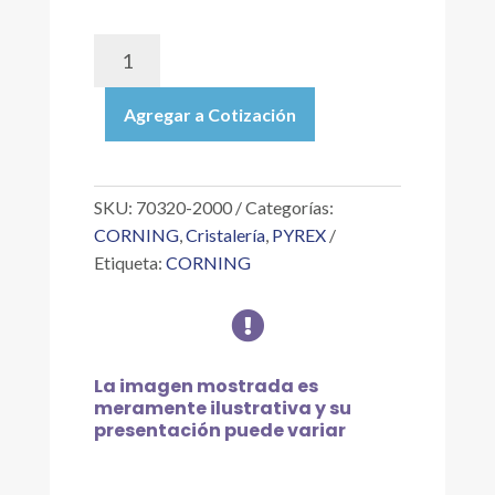
70320-
2000
|
Agregar a Cotización
MATRAZ
EBULLICIÓN
PYREX
VISTA
SKU:
70320-2000
Categorías:
FONDO
CORNING
,
Cristalería
,
PYREX
REDONDO
Etiqueta:
CORNING
CUELLO
CORTO

BOCA
ESMERILADA
24/40
La imagen mostrada es
DE
meramente ilustrativa y su
2
presentación puede variar
L
cantidad