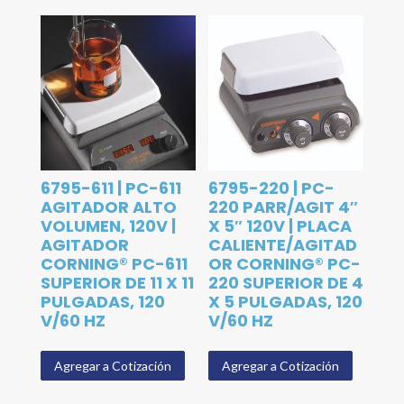
6795-611 | PC-611
6795-220 | PC-
AGITADOR ALTO
220 PARR/AGIT 4″
VOLUMEN, 120V |
X 5″ 120V | PLACA
AGITADOR
CALIENTE/AGITAD
CORNING® PC-611
OR CORNING® PC-
SUPERIOR DE 11 X 11
220 SUPERIOR DE 4
PULGADAS, 120
X 5 PULGADAS, 120
V/60 HZ
V/60 HZ
Agregar a Cotización
Agregar a Cotización