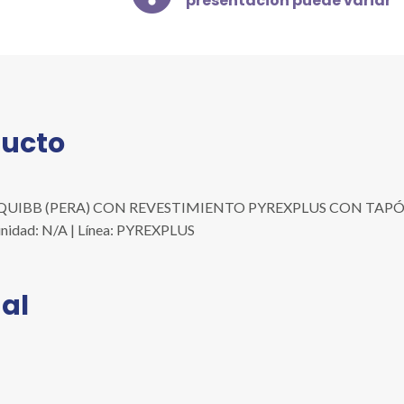
presentación puede variar
REVESTIMIENTO
PYREXPLUS
CON
TAPÓN
DE
VIDRIO
ducto
Y
LLAVE
PTFE
DE
UIBB (PERA) CON REVESTIMIENTO PYREXPLUS CON TAPÓN D
2
/unidad: N/A | Línea: PYREXPLUS
L
cantidad
al