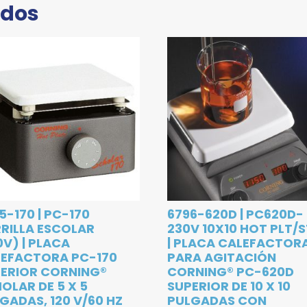
ados
5-170 | PC-170
6796-620D | PC620D-
RILLA ESCOLAR
230V 10X10 HOT PLT/S
0V) | PLACA
| PLACA CALEFACTOR
EFACTORA PC-170
PARA AGITACIÓN
ERIOR CORNING®
CORNING® PC-620D
OLAR DE 5 X 5
SUPERIOR DE 10 X 10
GADAS, 120 V/60 HZ
PULGADAS CON