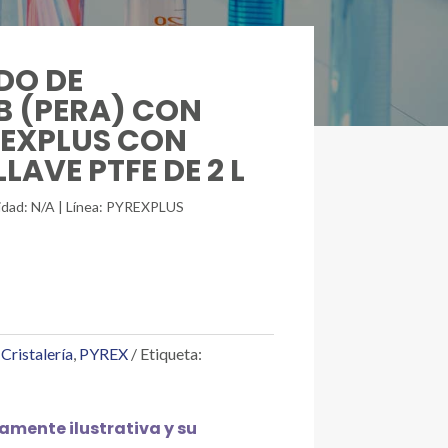
DO DE
B (PERA) CON
REXPLUS CON
LAVE PTFE DE 2 L
nidad: N/A | Línea: PYREXPLUS
,
Cristalería
,
PYREX
Etiqueta:
mente ilustrativa y su