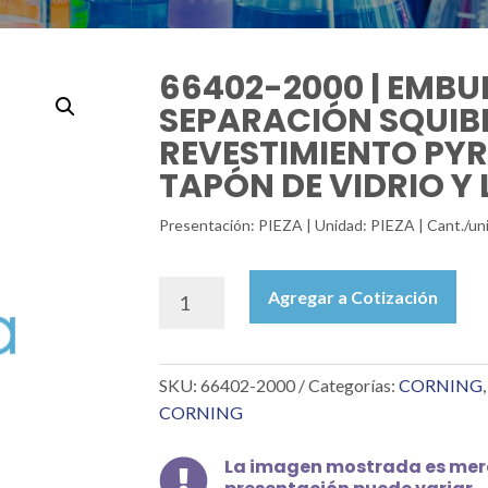
66402-2000 | EMBU
SEPARACIÓN SQUIB
REVESTIMIENTO PY
TAPÓN DE VIDRIO Y L
Presentación: PIEZA | Unidad: PIEZA | Cant./u
66402-
Agregar a Cotización
2000
|
EMBUDO
SKU:
66402-2000
Categorías:
CORNING
DE
SEPARACIÓN
CORNING
SQUIBB
(PERA)
La imagen mostrada es mera

CON