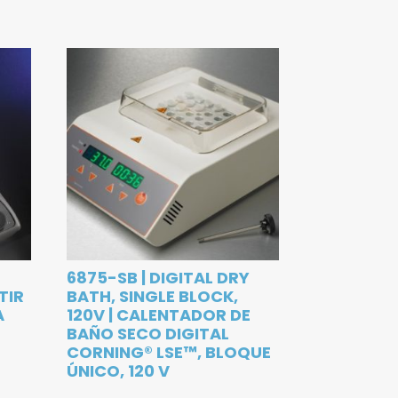
6875-SB | DIGITAL DRY
TIR
BATH, SINGLE BLOCK,
A
120V | CALENTADOR DE
BAÑO SECO DIGITAL
CORNING® LSE™, BLOQUE
ÚNICO, 120 V