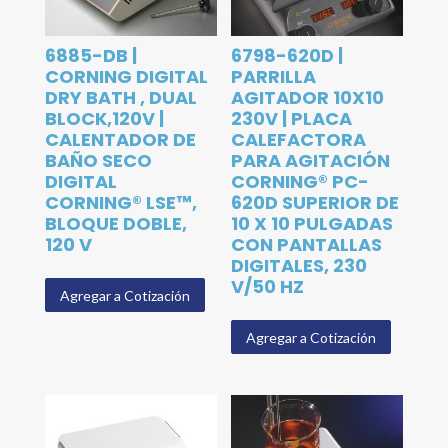
6885-DB |
6798-620D |
CORNING DIGITAL
PARRILLA
DRY BATH , DUAL
AGITADOR 10X10
BLOCK,120V |
230V | PLACA
CALENTADOR DE
CALEFACTORA
BAÑO SECO
PARA AGITACIÓN
DIGITAL
CORNING® PC-
CORNING® LSE™,
620D SUPERIOR DE
BLOQUE DOBLE,
10 X 10 PULGADAS
120 V
CON PANTALLAS
DIGITALES, 230
V/50 HZ
Agregar a Cotización
Agregar a Cotización