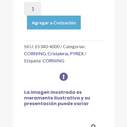
65340-
4000
|
Agregar a Cotización
MATRAZ
DE
FILTRACIÓN
KITAZATO
SKU:
65340-4000
Categorías:
CON
CORNING
,
Cristalería
,
PYREX
REVESTIMIENTO
Etiqueta:
CORNING
PYREXPLUS,
GRADUADO

DE
4
L
La imagen mostrada es
cantidad
meramente ilustrativa y su
presentación puede variar