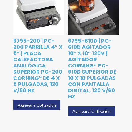
6795-200 | PC-
6795-610D | PC-
200 PARRILLA 4″ X
610D AGITADOR
5″ | PLACA
10″ X 10″ 120V |
CALEFACTORA
AGITADOR
ANALÓGICA
CORNING® PC-
SUPERIOR PC-200
610D SUPERIOR DE
CORNING® DE 4 X
10 X 10 PULGADAS
5 PULGADAS, 120
CON PANTALLA
V/60 HZ
DIGITAL, 120 V/60
HZ
Agregar a Cotización
Agregar a Cotización