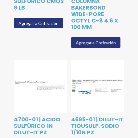
SULFÚRICO CMOS
COLUMNA
9 LB
BAKERBOND
WIDE-PORE
OCTYL C-8 4.6 X
Agregar a Cotización
100 MM
Agregar a Cotización
4700-01 | ÁCIDO
4695-01 | DILUT-IT
SULFÚRICO 1N
TIOUSULF. SODIO
DILUT-IT PZ
1/10N PZ