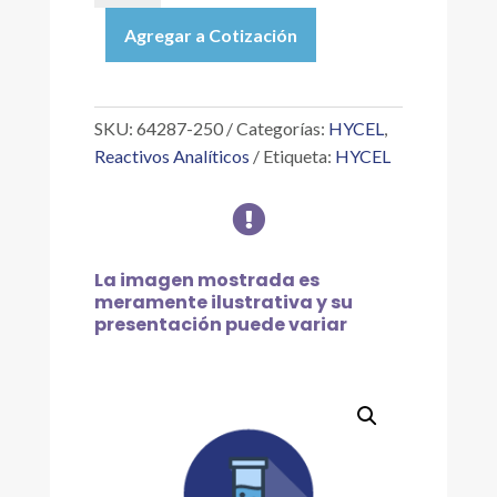
|
Agregar a Cotización
ACEITE
DE
INMERSIÓN
TIPO
SKU:
64287-250
Categorías:
HYCEL
,
"A"
Reactivos Analíticos
Etiqueta:
HYCEL
CARGILLE
I.R.

1.5150
250
ML
La imagen mostrada es
cantidad
meramente ilustrativa y su
presentación puede variar