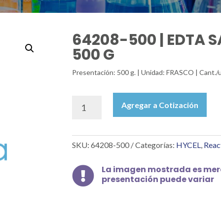
64208-500 | EDTA S
500 G
Presentación: 500 g. | Unidad: FRASCO | Cant./
64208-
Agregar a Cotización
500
|
EDTA
SKU:
64208-500
Categorías:
HYCEL
,
Reac
SAL
DIPOTÁSICA,
500
La imagen mostrada es mera

presentación puede variar
G
cantidad