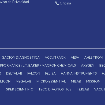
Aviso de Privacidad
Oficina
STIGACIÓN DIAGNÓSTICA
ACCUTRACK
AESA
AHLSTROM
RFORMANCE / J.T. BAKER / MACRON CHEMICALS
AXYGEN
BE
R
DELTALAB
FALCON
FELISA
HANNA INSTRUMENTS
H
LICON
MEGALAB
MICRO ESSENTIAL
MILAB
MISSION
T
SPER SCIENTIFIC
TECO DIAGNOSTICS
TERLAB
VACUT