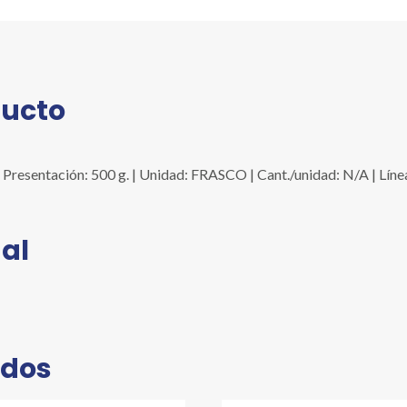
ducto
esentación: 500 g. | Unidad: FRASCO | Cant./unidad: N/A | Lín
al
ados