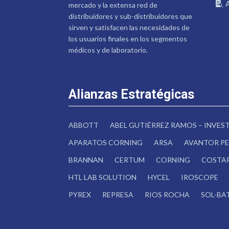
mercado y la extensa red de
distribuidores y sub-distribuidores que
sirven y satisfacen las necesidades de
los usuarios finales en los segmentos
médicos y de laboratorio.
Alianzas Estratégicas
ABBOTT
ABEL GUTIÉRREZ RAMOS – INVE
APARATOS CORNING
ARSA
AVANTOR PE
BRANNAN
CERTUM
CORNING
COSTA
HTL LAB SOLUTION
HYCEL
IROSCOPE
PYREX
REPRESA
RIOS ROCHA
SOL-BA