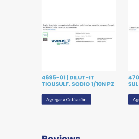
4695-01 | DILUT-IT
470
TIOUSULF. SODIO 1/10N PZ
SUL
Agregar a Cotización
Agr
Reviews