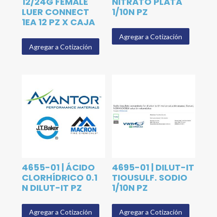
12/24G FEMALE
NITRATO PLATA
LUER CONNECT
1/10N PZ
1EA 12 PZ X CAJA
Agregar a Cotización
Agregar a Cotización
4655-01 | ÁCIDO
4695-01 | DILUT-IT
CLORHÍDRICO 0.1
TIOUSULF. SODIO
N DILUT-IT PZ
1/10N PZ
Agregar a Cotización
Agregar a Cotización