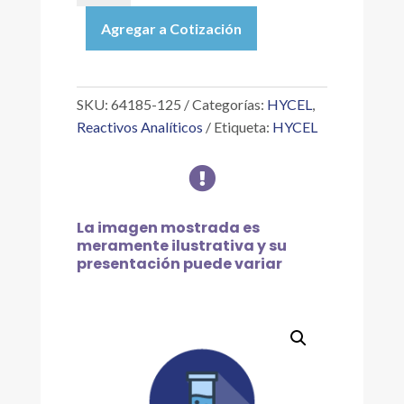
|
Agregar a Cotización
BATOFENANTROLINA
0.02
%
EN
SKU:
64185-125
Categorías:
HYCEL
,
ALCOHOL
Reactivos Analíticos
Etiqueta:
HYCEL
ISOPROPÍLICO,
125

ML
cantidad
La imagen mostrada es
meramente ilustrativa y su
presentación puede variar