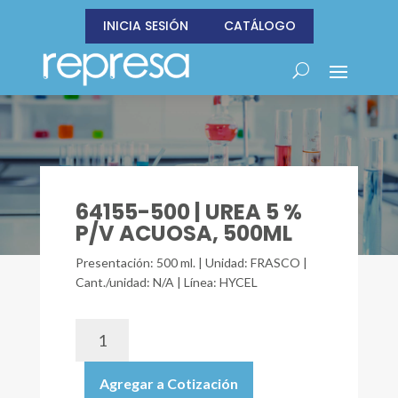
INICIA SESIÓN
CATÁLOGO
64155-500 | UREA 5 %
P/V ACUOSA, 500ML
Presentación: 500 ml. | Unidad: FRASCO |
Cant./unidad: N/A | Línea: HYCEL
64155-
500
|
Agregar a Cotización
UREA