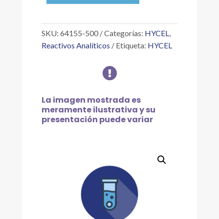
5
%
P/V
SKU:
64155-500
Categorías:
HYCEL
,
ACUOSA,
Reactivos Analíticos
Etiqueta:
HYCEL
500ML
cantidad

La imagen mostrada es
meramente ilustrativa y su
presentación puede variar