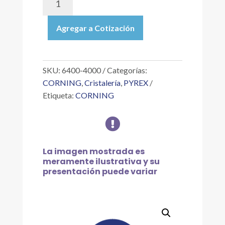
4000
|
Agregar a Cotización
EMBUDO
DE
SEPARACIÓN
SQUIBB
SKU:
6400-4000
Categorías:
(PERA)
CORNING
,
Cristalería
,
PYREX
CON
Etiqueta:
CORNING
TAPÓN
Y

LLAVE
DE
VIDRIO
La imagen mostrada es
DE
meramente ilustrativa y su
4
presentación puede variar
L
cantidad