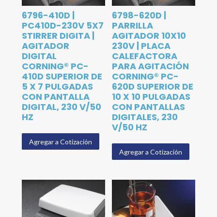
6796-410D |
6798-620D |
PC410D-230V 5X7
PARRILLA
STIRRER DIGITA |
AGITADOR 10X10
AGITADOR
230V | PLACA
DIGITAL
CALEFACTORA
CORNING® PC-
PARA AGITACIÓN
410D SUPERIOR DE
CORNING® PC-
5 X 7 PULGADAS
620D SUPERIOR DE
CON PANTALLA
10 X 10 PULGADAS
DIGITAL, 230 V/50
CON PANTALLAS
HZ
DIGITALES, 230
V/50 HZ
Agregar a Cotización
Agregar a Cotización