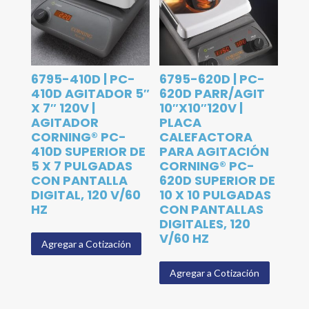
6795-410D | PC-
6795-620D | PC-
410D AGITADOR 5″
620D PARR/AGIT
X 7″ 120V |
10″X10″120V |
AGITADOR
PLACA
CORNING® PC-
CALEFACTORA
410D SUPERIOR DE
PARA AGITACIÓN
5 X 7 PULGADAS
CORNING® PC-
CON PANTALLA
620D SUPERIOR DE
DIGITAL, 120 V/60
10 X 10 PULGADAS
HZ
CON PANTALLAS
DIGITALES, 120
V/60 HZ
Agregar a Cotización
Agregar a Cotización