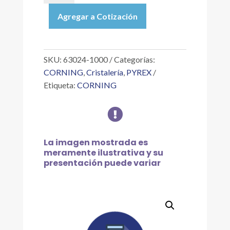
|
Agregar a Cotización
PROBETA
GRADUADA
CON
REVESTIMIENTO
SKU:
63024-1000
Categorías:
PYREXPLUS
CORNING
,
Cristalería
,
PYREX
DE
Etiqueta:
CORNING
1
L

cantidad
La imagen mostrada es
meramente ilustrativa y su
presentación puede variar