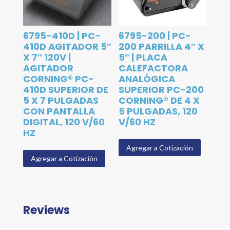
6795-410D | PC-
6795-200 | PC-
410D AGITADOR 5″
200 PARRILLA 4″ X
X 7″ 120V |
5″ | PLACA
AGITADOR
CALEFACTORA
CORNING® PC-
ANALÓGICA
410D SUPERIOR DE
SUPERIOR PC-200
5 X 7 PULGADAS
CORNING® DE 4 X
CON PANTALLA
5 PULGADAS, 120
DIGITAL, 120 V/60
V/60 HZ
HZ
Agregar a Cotización
Agregar a Cotización
Reviews