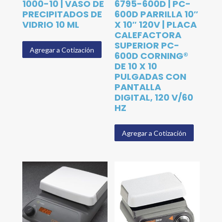
1000-10 | VASO DE
6795-600D | PC-
PRECIPITADOS DE
600D PARRILLA 10″
VIDRIO 10 ML
X 10″ 120V | PLACA
CALEFACTORA
SUPERIOR PC-
Agregar a Cotización
600D CORNING®
DE 10 X 10
PULGADAS CON
PANTALLA
DIGITAL, 120 V/60
HZ
Agregar a Cotización