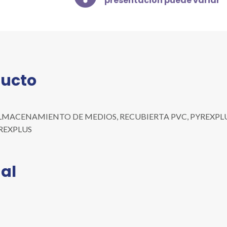
presentación puede variar
MEDIOS,
RECUBIERTA
PVC,
PYREXPLUS,
CON
TAPA
ducto
DE
1
L
cantidad
LMACENAMIENTO DE MEDIOS, RECUBIERTA PVC, PYREXPLUS, CO
PYREXPLUS
al