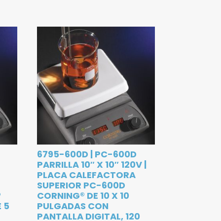
D
6795-600D | PC-600D
PARRILLA 10″ X 10″ 120V |
PLACA CALEFACTORA
SUPERIOR PC-600D
®
CORNING® DE 10 X 10
 5
PULGADAS CON
PANTALLA DIGITAL, 120