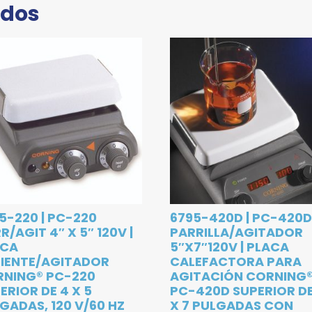
ados
5-220 | PC-220
6795-420D | PC-420
R/AGIT 4″ X 5″ 120V |
PARRILLA/AGITADOR
ACA
5″X7″120V | PLACA
IENTE/AGITADOR
CALEFACTORA PARA
NING® PC-220
AGITACIÓN CORNING
ERIOR DE 4 X 5
PC-420D SUPERIOR DE
GADAS, 120 V/60 HZ
X 7 PULGADAS CON