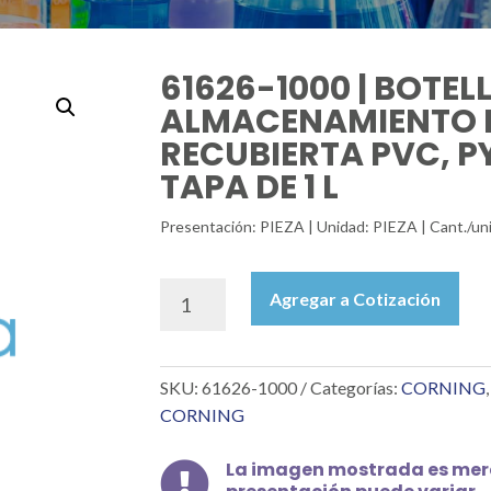
61626-1000 | BOTEL
ALMACENAMIENTO D
RECUBIERTA PVC, P
TAPA DE 1 L
Presentación: PIEZA | Unidad: PIEZA | Cant./u
61626-
Agregar a Cotización
1000
|
BOTELLA
SKU:
61626-1000
Categorías:
CORNING
DE
VIDRIO
CORNING
PARA
ALMACENAMIENTO
La imagen mostrada es mera

DE