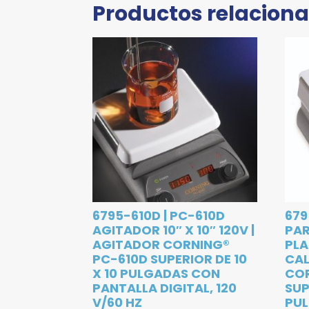
Productos relacion
6795-610D | PC-610D
679
AGITADOR 10″ X 10″ 120V |
PAR
AGITADOR CORNING®
PL
PC-610D SUPERIOR DE 10
CAL
X 10 PULGADAS CON
COR
PANTALLA DIGITAL, 120
SUP
V/60 HZ
PUL