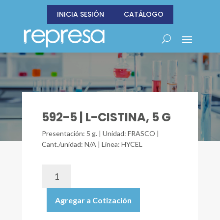
INICIA SESIÓN
CATÁLOGO
592-5 | L-CISTINA, 5 G
Presentación: 5 g. | Unidad: FRASCO |
Cant./unidad: N/A | Línea: HYCEL
592-
5
|
Agregar a Cotización
L-
CISTINA,