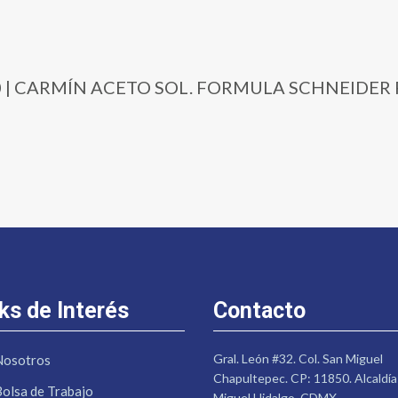
7-500 | CARMÍN ACETO SOL. FORMULA SCHNEIDE
ks de Interés
Contacto
Gral. León #32. Col. San Miguel
Nosotros
Chapultepec. CP: 11850. Alcaldía
Bolsa de Trabajo
Miguel Hidalgo. CDMX.