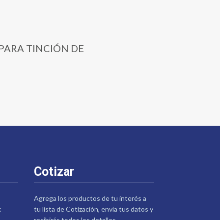
R PARA TINCIÓN DE
Cotizar
Agrega los productos de tu interés a
:
tu lista de Cotización, envía tus datos y
recibirás todos los detalles.