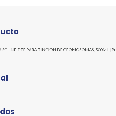
DE
CROMOSOMAS,
500ML
cantidad
ducto
SCHNEIDER PARA TINCIÓN DE CROMOSOMAS, 500ML | Present
al
ados