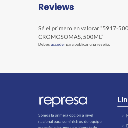
Reviews
Sé el primero en valorar “591
CROMOSOMAS, 500ML”
Debes
acceder
para publicar una reseña.
Lin
Somos la primera opción a nivel
nacional para suministros de equipo,
material e insumos de laboratorio.