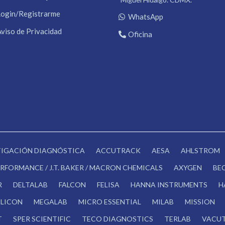
Login/Registrarme
WhatsApp
Aviso de Privacidad
Oficina
STIGACIÓN DIAGNÓSTICA
ACCUTRACK
AESA
AHLSTROM
RFORMANCE / J.T. BAKER / MACRON CHEMICALS
AXYGEN
BE
R
DELTALAB
FALCON
FELISA
HANNA INSTRUMENTS
H
LICON
MEGALAB
MICRO ESSENTIAL
MILAB
MISSION
T
SPER SCIENTIFIC
TECO DIAGNOSTICS
TERLAB
VACUT