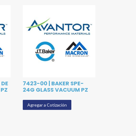
 DE
7423-00 | BAKER SPE-
 PZ
24G GLASS VACUUM PZ
Agregar a Cotización