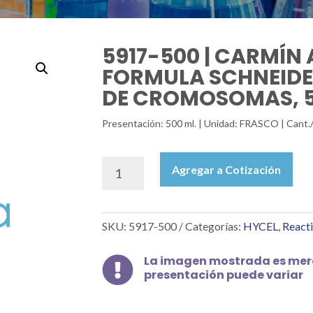
5917-500 | CARMÍN 
FORMULA SCHNEIDE
DE CROMOSOMAS, 
Presentación: 500 ml. | Unidad: FRASCO | Cant.
5917-
Agregar a Cotización
500
|
CARMÍN
SKU:
5917-500
Categorías:
HYCEL
,
Reacti
ACETO
SOL.
FORMULA
La imagen mostrada es mera

presentación puede variar
SCHNEIDER
PARA
TINCIÓN