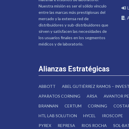
Nuestra misión es ser el sólido vínculo
entre las marcas más prestigiosas del
mercado y la extensa red de
distribuidores y sub-distribuidores que
sirven y satisfacen las necesidades de
los usuarios finales en los segmentos
médicos y de laboratorio.
Alianzas Estratégicas
ABBOTT
ABEL GUTIÉRREZ RAMOS – INVE
APARATOS CORNING
ARSA
AVANTOR PE
BRANNAN
CERTUM
CORNING
COSTA
HTL LAB SOLUTION
HYCEL
IROSCOPE
PYREX
REPRESA
RIOS ROCHA
SOL-BA