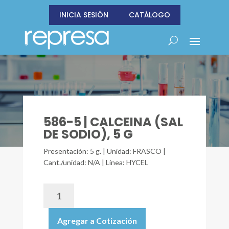
INICIA SESIÓN
CATÁLOGO
586-5 | CALCEINA (SAL
DE SODIO), 5 G
Presentación: 5 g. | Unidad: FRASCO |
Cant./unidad: N/A | Línea: HYCEL
586-
5
|
Agregar a Cotización
CALCEINA