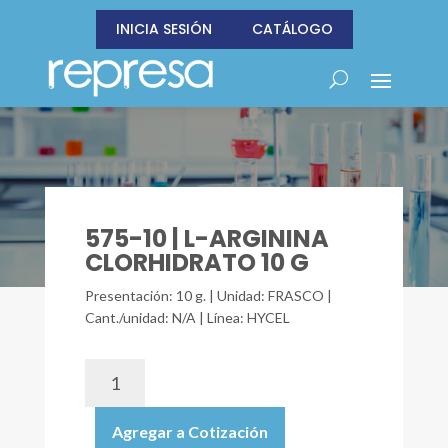
INICIA SESIÓN
CATÁLOGO
575-10 | L-ARGININA
CLORHIDRATO 10 G
Presentación: 10 g. | Unidad: FRASCO |
Cant./unidad: N/A | Línea: HYCEL
575-
10
|
Agregar a Cotización
L-