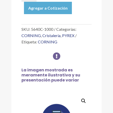
|
Agregar a Cotización
MATRAZ
VOLUMÉTRICO
CLASE
A,
SKU:
5640C-1000
Categorías:
CERTIFICADO
CORNING
,
Cristalería
,
PYREX
CON
Etiqueta:
CORNING
TAPÓN
DE

VIDRIO
DE
1
La imagen mostrada es
L
meramente ilustrativa y su
cantidad
presentación puede variar