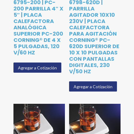
6795-200 | PC-
6798-620D |
200 PARRILLA 4″ X
PARRILLA
5″ | PLACA
AGITADOR 10X10
CALEFACTORA
230V | PLACA
ANALÓGICA
CALEFACTORA
SUPERIOR PC-200
PARA AGITACIÓN
CORNING® DE 4 X
CORNING® PC-
5 PULGADAS, 120
620D SUPERIOR DE
V/60 HZ
10 X 10 PULGADAS
CON PANTALLAS
DIGITALES, 230
Agregar a Cotización
V/50 HZ
Agregar a Cotización