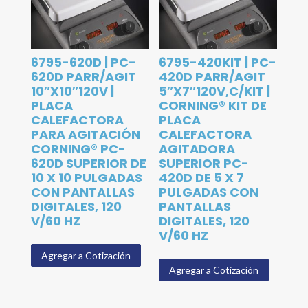
6795-620D | PC-
6795-420KIT | PC-
620D PARR/AGIT
420D PARR/AGIT
10″X10″120V |
5″X7″120V,C/KIT |
PLACA
CORNING® KIT DE
CALEFACTORA
PLACA
PARA AGITACIÓN
CALEFACTORA
CORNING® PC-
AGITADORA
620D SUPERIOR DE
SUPERIOR PC-
10 X 10 PULGADAS
420D DE 5 X 7
CON PANTALLAS
PULGADAS CON
DIGITALES, 120
PANTALLAS
V/60 HZ
DIGITALES, 120
V/60 HZ
Agregar a Cotización
Agregar a Cotización