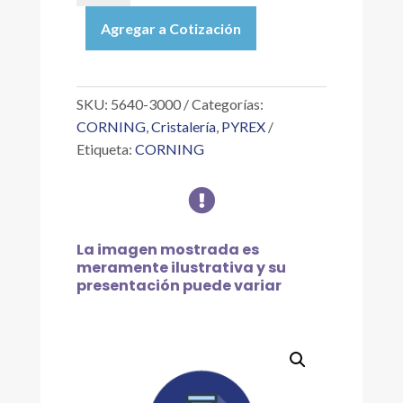
|
Agregar a Cotización
MATRAZ
VOLUMÉTRICO
CLASE
A
SKU:
5640-3000
Categorías:
CON
CORNING
,
Cristalería
,
PYREX
TAPÓN
Etiqueta:
CORNING
DE
VIDRIO

DE
3
L
La imagen mostrada es
cantidad
meramente ilustrativa y su
presentación puede variar