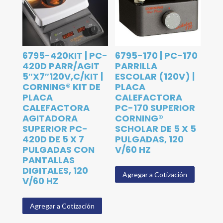
6795-420KIT | PC-
6795-170 | PC-170
420D PARR/AGIT
PARRILLA
5″X7″120V,C/KIT |
ESCOLAR (120V) |
CORNING® KIT DE
PLACA
PLACA
CALEFACTORA
CALEFACTORA
PC-170 SUPERIOR
AGITADORA
CORNING®
SUPERIOR PC-
SCHOLAR DE 5 X 5
420D DE 5 X 7
PULGADAS, 120
PULGADAS CON
V/60 HZ
PANTALLAS
DIGITALES, 120
Agregar a Cotización
V/60 HZ
Agregar a Cotización