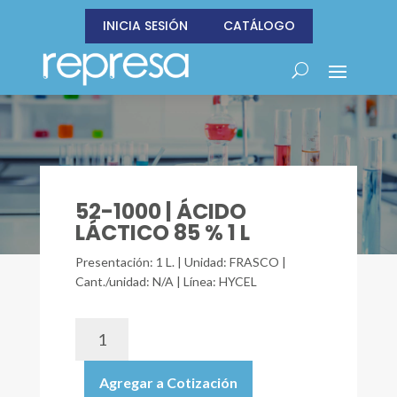
INICIA SESIÓN
CATÁLOGO
52-1000 | ÁCIDO
LÁCTICO 85 % 1 L
Presentación: 1 L. | Unidad: FRASCO |
Cant./unidad: N/A | Línea: HYCEL
52-
1000
|
Agregar a Cotización
ÁCIDO