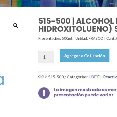
515-500 | ALCOHOL
HIDROXITOLUENO) 
Presentación: 500ml. | Unidad: FRASCO | Cant./
515-
Agregar a Cotización
500
|
ALCOHOL
SKU:
515-500
Categorías:
HYCEL
,
Reactiv
BENCÍLICO
(ALFA
HIDROXITOLUENO)
La imagen mostrada es mera

presentación puede variar
500
ML
cantidad