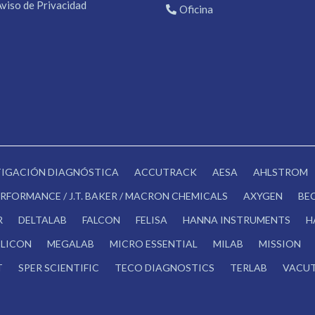
Aviso de Privacidad
Oficina
STIGACIÓN DIAGNÓSTICA
ACCUTRACK
AESA
AHLSTROM
RFORMANCE / J.T. BAKER / MACRON CHEMICALS
AXYGEN
BE
R
DELTALAB
FALCON
FELISA
HANNA INSTRUMENTS
H
LICON
MEGALAB
MICRO ESSENTIAL
MILAB
MISSION
T
SPER SCIENTIFIC
TECO DIAGNOSTICS
TERLAB
VACUT