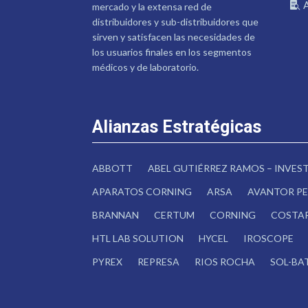
mercado y la extensa red de
distribuidores y sub-distribuidores que
sirven y satisfacen las necesidades de
los usuarios finales en los segmentos
médicos y de laboratorio.
Alianzas Estratégicas
ABBOTT
ABEL GUTIÉRREZ RAMOS – INVE
APARATOS CORNING
ARSA
AVANTOR PE
BRANNAN
CERTUM
CORNING
COSTA
HTL LAB SOLUTION
HYCEL
IROSCOPE
PYREX
REPRESA
RIOS ROCHA
SOL-BA