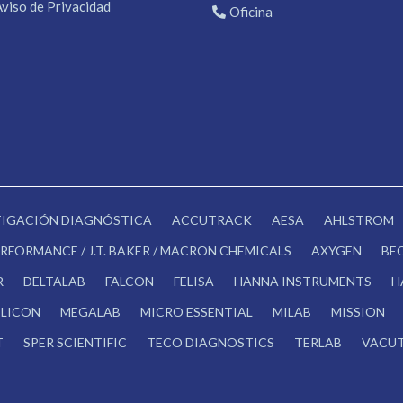
Aviso de Privacidad
Oficina
STIGACIÓN DIAGNÓSTICA
ACCUTRACK
AESA
AHLSTROM
RFORMANCE / J.T. BAKER / MACRON CHEMICALS
AXYGEN
BE
R
DELTALAB
FALCON
FELISA
HANNA INSTRUMENTS
H
LICON
MEGALAB
MICRO ESSENTIAL
MILAB
MISSION
T
SPER SCIENTIFIC
TECO DIAGNOSTICS
TERLAB
VACUT