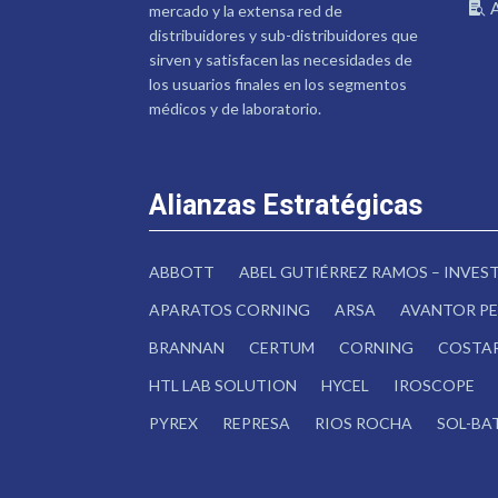
mercado y la extensa red de
distribuidores y sub-distribuidores que
sirven y satisfacen las necesidades de
los usuarios finales en los segmentos
médicos y de laboratorio.
Alianzas Estratégicas
ABBOTT
ABEL GUTIÉRREZ RAMOS – INVE
APARATOS CORNING
ARSA
AVANTOR PE
BRANNAN
CERTUM
CORNING
COSTA
HTL LAB SOLUTION
HYCEL
IROSCOPE
PYREX
REPRESA
RIOS ROCHA
SOL-BA