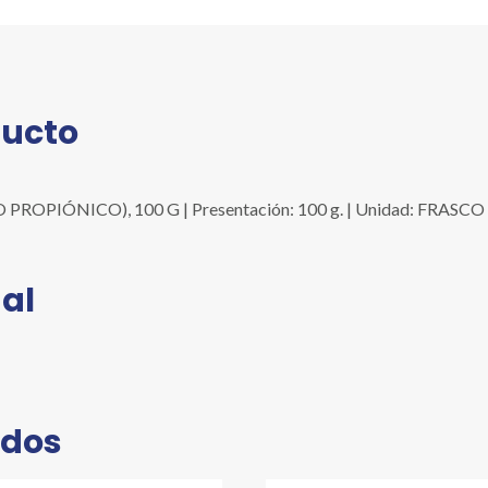
cantidad
ducto
PIÓNICO), 100 G | Presentación: 100 g. | Unidad: FRASCO | C
al
ados