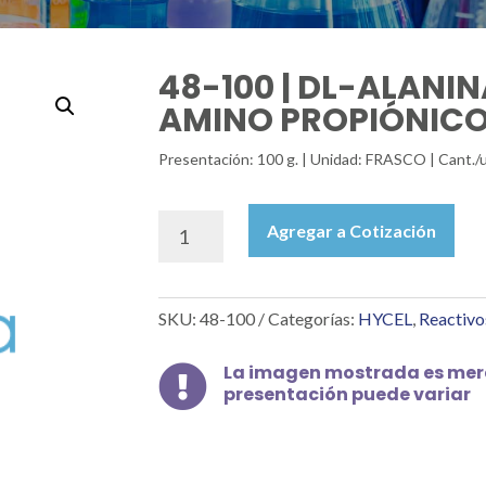
48-100 | DL-ALANI
AMINO PROPIÓNICO)
Presentación: 100 g. | Unidad: FRASCO | Cant./
48-
Agregar a Cotización
100
|
DL-
SKU:
48-100
Categorías:
HYCEL
,
Reactivo
ALANINA
(ÁCIDO
ALFA
La imagen mostrada es mera

presentación puede variar
AMINO
PROPIÓNICO),
100
G