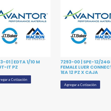
3-01 | EDTA 1/10 M
7293-00 | SPE-12/24G
UT-IT PZ
FEMALE LUER CONNEC
1EA 12 PZ X CAJA
egar a Cotización
Agregar a Cotización