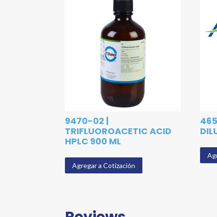
9470-02 |
465
TRIFLUOROACETIC ACID
DIL
HPLC 900 ML
Agr
Agregar a Cotización
Reviews