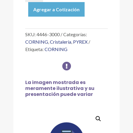
|
Agregar a Cotización
MATRAZ
AGITADOR
CON
DEFLECTORES
SKU:
4446-3000
Categorías:
EXTRA
CORNING
,
Cristalería
,
PYREX
PROFUNDOS
Etiqueta:
CORNING
DE
3

L
cantidad
La imagen mostrada es
meramente ilustrativa y su
presentación puede variar