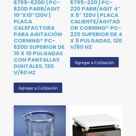
6795-620D | PC-
6795-220 | PC-
620D PARR/AGIT
220 PARR/AGIT 4″
10″X10″120V |
X 5″ 120V | PLACA
PLACA
CALIENTE/AGITAD
CALEFACTORA
OR CORNING® PC-
PARA AGITACIÓN
220 SUPERIOR DE 4
CORNING® PC-
X 5 PULGADAS, 120
620D SUPERIOR DE
V/60 HZ
10 X 10 PULGADAS
CON PANTALLAS
Agregar a Cotización
DIGITALES, 120
V/60 HZ
Agregar a Cotización