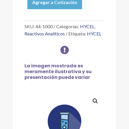
Agregar a Cotización
CLORURO
DE
CALCIO
1
SKU:
44-1000
Categorías:
HYCEL
,
MOLAR
Reactivos Analíticos
Etiqueta:
HYCEL
O
FRACCIONAL,

1
L
cantidad
La imagen mostrada es
meramente ilustrativa y su
presentación puede variar