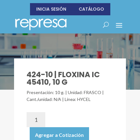
INICIA SESIÓN
CATÁLOGO
424-10 | FLOXINA IC
45410, 10 G
Presentación: 10 g. | Unidad: FRASCO |
Cant./unidad: N/A | Línea: HYCEL
424-
10
|
Agregar a Cotización
FLOXINA