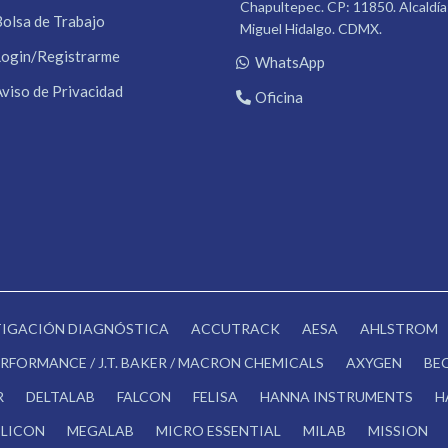
Chapultepec. CP: 11850. Alcaldía
Bolsa de Trabajo
Miguel Hidalgo. CDMX.
Login/Registrarme
WhatsApp
Aviso de Privacidad
Oficina
STIGACIÓN DIAGNÓSTICA
ACCUTRACK
AESA
AHLSTROM
RFORMANCE / J.T. BAKER / MACRON CHEMICALS
AXYGEN
BE
R
DELTALAB
FALCON
FELISA
HANNA INSTRUMENTS
H
LICON
MEGALAB
MICRO ESSENTIAL
MILAB
MISSION