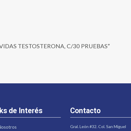
20 | VIDAS TESTOSTERONA, C/30 PRUEBAS”
ks de Interés
Contacto
Gral. León #32. Col. San Miguel
Nosotros