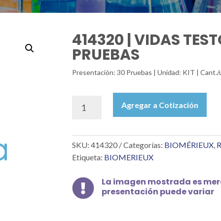
414320 | VIDAS TES
PRUEBAS
Presentación: 30 Pruebas | Unidad: KIT | Cant.
414320
Agregar a Cotización
|
VIDAS
TESTOSTERONA,
SKU:
414320
Categorías:
BIOMÉRIEUX
,
R
C/30
PRUEBAS
Etiqueta:
BIOMERIEUX
cantidad
La imagen mostrada es mera

presentación puede variar