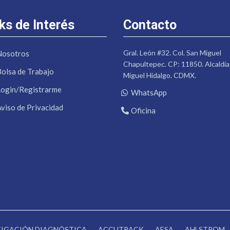
ks de Interés
Contacto
Gral. León #32. Col. San Miguel
Nosotros
Chapultepec. CP: 11850. Alcaldía
Bolsa de Trabajo
Miguel Hidalgo. CDMX.
Login/Registrarme
WhatsApp
Aviso de Privacidad
Oficina
STIGACIÓN DIAGNÓSTICA
ACCUTRACK
AESA
AHLSTROM