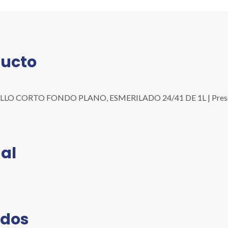
ESMERILADO
24/41
DE
1L
cantidad
ducto
O CORTO FONDO PLANO, ESMERILADO 24/41 DE 1L | Presenta
al
ados