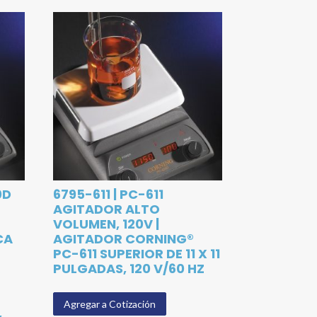
0D
6795-611 | PC-611
AGITADOR ALTO
VOLUMEN, 120V |
CA
AGITADOR CORNING®
PC-611 SUPERIOR DE 11 X 11
R
PULGADAS, 120 V/60 HZ
Agregar a Cotización
,