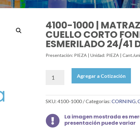
4100-1000 | MATRAZ
CUELLO CORTO FON
ESMERILADO 24/41 D
Presentación: PIEZA | Unidad: PIEZA | Cant./un
4100-
Agregar a Cotización
1000
|
MATRAZ
SKU:
4100-1000
Categorías:
CORNING
,
C
DE
EBULLICIÓN
CUELLO
La imagen mostrada es mera

presentación puede variar
CORTO
FONDO
PLANO,