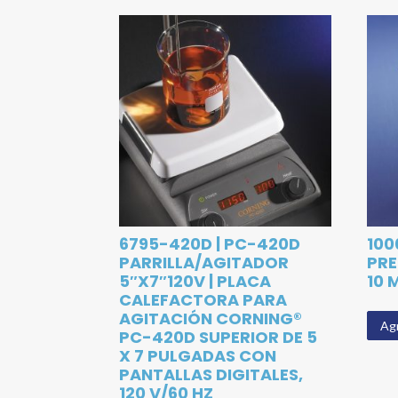
6795-420D | PC-420D
100
PARRILLA/AGITADOR
PRE
5″X7″120V | PLACA
10 
CALEFACTORA PARA
AGITACIÓN CORNING®
Agr
PC-420D SUPERIOR DE 5
X 7 PULGADAS CON
PANTALLAS DIGITALES,
120 V/60 HZ