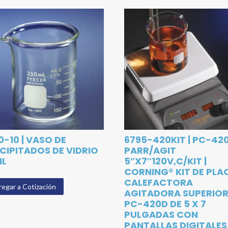
0-10 | VASO DE
6795-420KIT | PC-42
CIPITADOS DE VIDRIO
PARR/AGIT
ML
5″X7″120V,C/KIT |
CORNING® KIT DE PLA
CALEFACTORA
egar a Cotización
AGITADORA SUPERIO
PC-420D DE 5 X 7
PULGADAS CON
PANTALLAS DIGITALES