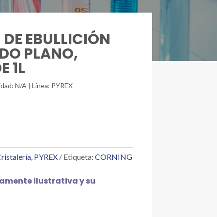
 DE EBULLICIÓN
DO PLANO,
E 1L
idad: N/A | Línea: PYREX
ristalería
,
PYREX
Etiqueta:
CORNING
mente ilustrativa y su