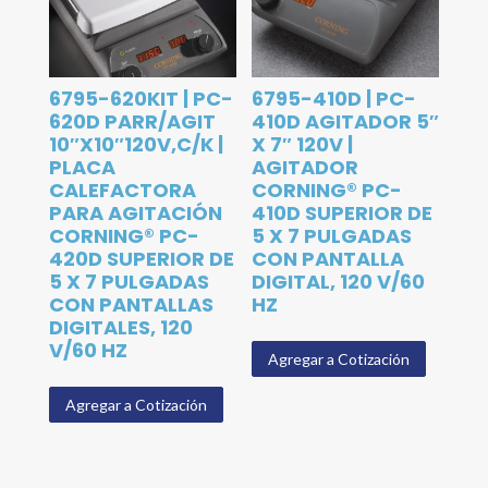
6795-620KIT | PC-
6795-410D | PC-
620D PARR/AGIT
410D AGITADOR 5″
10″X10″120V,C/K |
X 7″ 120V |
PLACA
AGITADOR
CALEFACTORA
CORNING® PC-
PARA AGITACIÓN
410D SUPERIOR DE
CORNING® PC-
5 X 7 PULGADAS
420D SUPERIOR DE
CON PANTALLA
5 X 7 PULGADAS
DIGITAL, 120 V/60
CON PANTALLAS
HZ
DIGITALES, 120
V/60 HZ
Agregar a Cotización
Agregar a Cotización