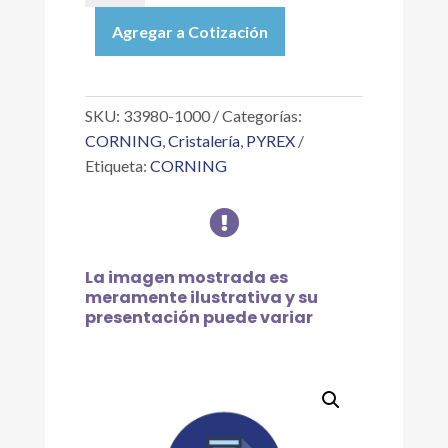
|
Agregar a Cotización
CONJUNTO
DE
MICROFILTRACIÓN
DE
SKU:
33980-1000
Categorías:
47
CORNING
,
Cristalería
,
PYREX
MM,
Etiqueta:
CORNING
1
L

cantidad
La imagen mostrada es
meramente ilustrativa y su
presentación puede variar