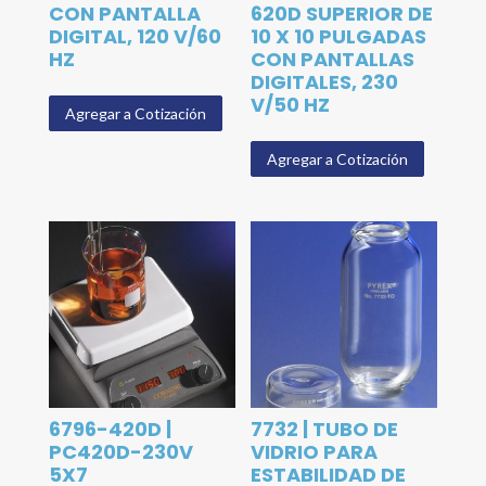
CON PANTALLA
620D SUPERIOR DE
DIGITAL, 120 V/60
10 X 10 PULGADAS
HZ
CON PANTALLAS
DIGITALES, 230
V/50 HZ
Agregar a Cotización
Agregar a Cotización
6796-420D |
7732 | TUBO DE
PC420D-230V
VIDRIO PARA
5X7
ESTABILIDAD DE