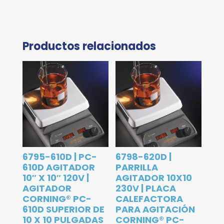
Productos relacionados
6795-610D | PC-
6798-620D |
610D AGITADOR
PARRILLA
10″ X 10″ 120V |
AGITADOR 10X10
AGITADOR
230V | PLACA
CORNING® PC-
CALEFACTORA
610D SUPERIOR DE
PARA AGITACIÓN
10 X 10 PULGADAS
CORNING® PC-