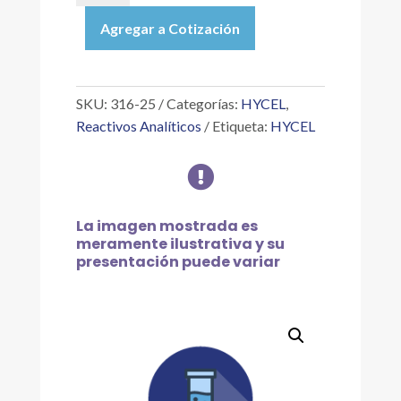
|
Agregar a Cotización
FLUORESCEÍNA
SAL
SÓDICA
(URANINA)
SKU:
316-25
Categorías:
HYCEL
,
IC
Reactivos Analíticos
Etiqueta:
HYCEL
45350
PH3.6-

5.6,
25
G
La imagen mostrada es
cantidad
meramente ilustrativa y su
presentación puede variar