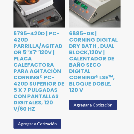
6795-420D | PC-
6885-DB |
420D
CORNING DIGITAL
PARRILLA/AGITAD
DRY BATH , DUAL
OR 5″X7″120V |
BLOCK,120V |
PLACA
CALENTADOR DE
CALEFACTORA
BAÑO SECO
PARA AGITACIÓN
DIGITAL
CORNING® PC-
CORNING® LSE™,
420D SUPERIOR DE
BLOQUE DOBLE,
5 X 7 PULGADAS
120 V
CON PANTALLAS
DIGITALES, 120
Agregar a Cotización
V/60 HZ
Agregar a Cotización