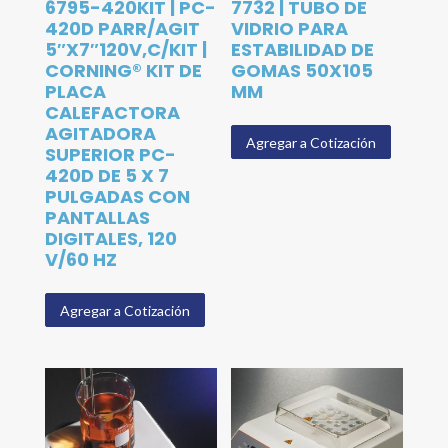
6795-420KIT | PC-
7732 | TUBO DE
420D PARR/AGIT
VIDRIO PARA
5″X7″120V,C/KIT |
ESTABILIDAD DE
CORNING® KIT DE
GOMAS 50X105
PLACA
MM
CALEFACTORA
AGITADORA
Agregar a Cotización
SUPERIOR PC-
420D DE 5 X 7
PULGADAS CON
PANTALLAS
DIGITALES, 120
V/60 HZ
Agregar a Cotización