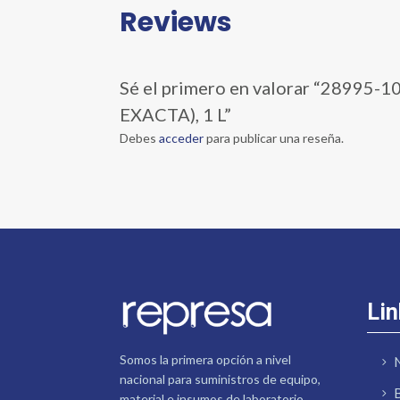
Reviews
Sé el primero en valorar “289
EXACTA), 1 L”
Debes
acceder
para publicar una reseña.
Lin
Somos la primera opción a nivel
nacional para suministros de equipo,
material e insumos de laboratorio.