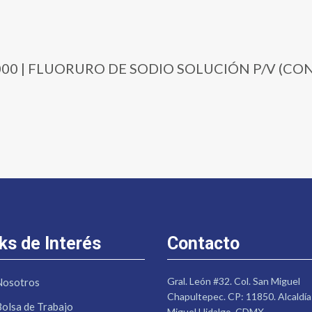
95-1000 | FLUORURO DE SODIO SOLUCIÓN P/V (C
ks de Interés
Contacto
Gral. León #32. Col. San Miguel
Nosotros
Chapultepec. CP: 11850. Alcaldía
Bolsa de Trabajo
Miguel Hidalgo. CDMX.