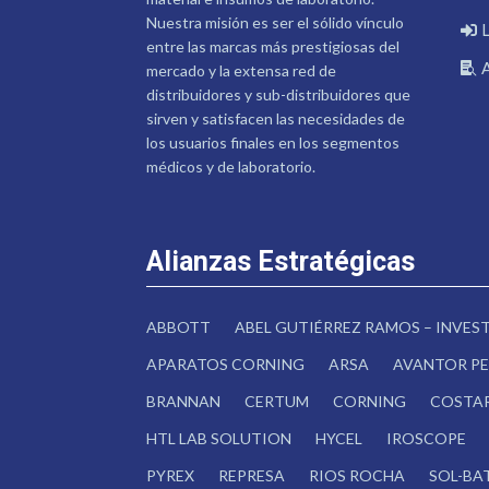
Nuestra misión es ser el sólido vínculo
entre las marcas más prestigiosas del
mercado y la extensa red de
distribuidores y sub-distribuidores que
sirven y satisfacen las necesidades de
los usuarios finales en los segmentos
médicos y de laboratorio.
Alianzas Estratégicas
ABBOTT
ABEL GUTIÉRREZ RAMOS – INVE
APARATOS CORNING
ARSA
AVANTOR PE
BRANNAN
CERTUM
CORNING
COSTA
HTL LAB SOLUTION
HYCEL
IROSCOPE
PYREX
REPRESA
RIOS ROCHA
SOL-BA