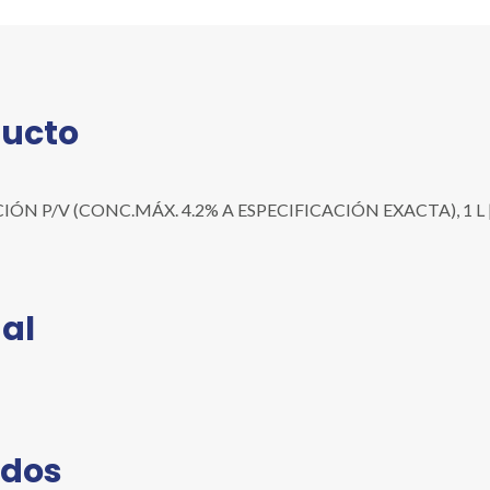
A
ESPECIFICACIÓN
EXACTA),
1
L
ducto
cantidad
 P/V (CONC.MÁX. 4.2% A ESPECIFICACIÓN EXACTA), 1 L | Pre
al
ados