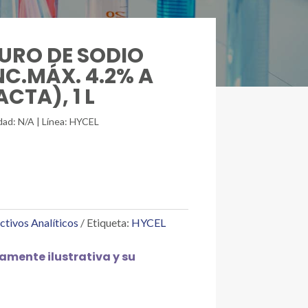
RURO DE SODIO
C.MÁX. 4.2% A
CTA), 1 L
dad: N/A | Línea: HYCEL
ctivos Analíticos
Etiqueta:
HYCEL
mente ilustrativa y su