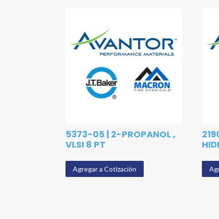
5373-05 | 2-PROPANOL ,
219
VLSI 8 PT
HID
Agregar a Cotización
Agr