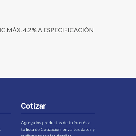
ONC.MÁX. 4.2% A ESPECIFICACIÓN
Cotizar
Agrega los productos de tu interés a
:
tu lista de Cotización, envía tus datos y
recibirás todos los detalles.