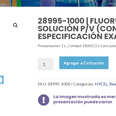
28995-1000 | FLUO
SOLUCIÓN P/V (CON
ESPECIFICACIÓN EXA
Presentación: 1 L. | Unidad: FRASCO | Cant./uni
28995-
Agregar a Cotización
1000
|
FLUORURO
SKU:
28995-1000
Categorías:
HYCEL
,
Rea
DE
SODIO
SOLUCIÓN
La imagen mostrada es mera

presentación puede variar
P/V
(CONC.MÁX.
4.2%