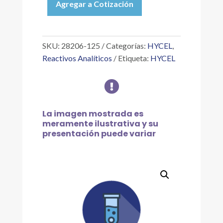
Agregar a Cotización
ÁCIDO
SALICÍLICO
ESTÁNDAR
1
SKU:
28206-125
Categorías:
HYCEL
,
ML
Reactivos Analíticos
Etiqueta:
HYCEL
=1
MG

125ML
cantidad
La imagen mostrada es
meramente ilustrativa y su
presentación puede variar