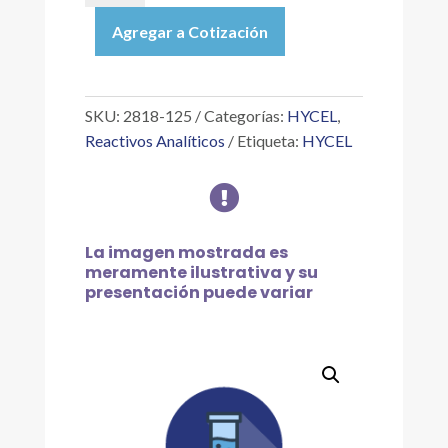
|
Agregar a Cotización
FLOROGLUCINOL
1%
EN
HIDRÓXIDO
SKU:
2818-125
Categorías:
HYCEL
,
DE
Reactivos Analíticos
Etiqueta:
HYCEL
SODIO
10%

JARISSEN,
125
ML
La imagen mostrada es
cantidad
meramente ilustrativa y su
presentación puede variar