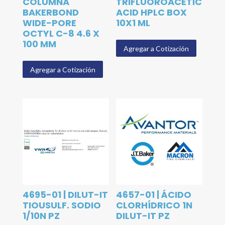
COLUMNA
TRIFLUOROACETIC
BAKERBOND
ACID HPLC BOX
WIDE-PORE
10X1 ML
OCTYL C-8 4.6 X
100 MM
Agregar a Cotización
Agregar a Cotización
4695-01 | DILUT-IT
4657-01 | ÁCIDO
TIOUSULF. SODIO
CLORHÍDRICO 1N
1/10N PZ
DILUT-IT PZ