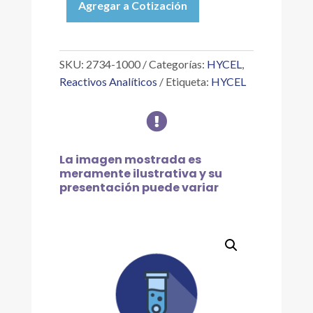
Agregar a Cotización
NESSLER
REACTIVO
KOCH
MC
SKU:
2734-1000
Categorías:
HYCEL
,
MEEKIN,
Reactivos Analíticos
Etiqueta:
HYCEL
1
L

cantidad
La imagen mostrada es
meramente ilustrativa y su
presentación puede variar