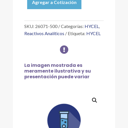
Agregar a Cotización
NITRATO
DE
MERCURIO
1
SKU:
26071-500
Categorías:
HYCEL
,
ML
Reactivos Analíticos
Etiqueta:
HYCEL
=
1

MG
NACL,
500ML
La imagen mostrada es
cantidad
meramente ilustrativa y su
presentación puede variar