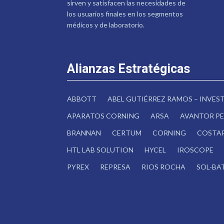
sirven y satisfacen las necesidades de
los usuarios finales en los segmentos
médicos y de laboratorio.
Alianzas Estratégicas
ABBOTT
ABEL GUTIÉRREZ RAMOS – INVE
APARATOS CORNING
ARSA
AVANTOR PE
BRANNAN
CERTUM
CORNING
COSTA
HTL LAB SOLUTION
HYCEL
IROSCOPE
PYREX
REPRESA
RIOS ROCHA
SOL-BA