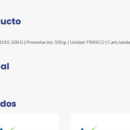
cantidad
ducto
0, 500 G | Presentación: 500 g. | Unidad: FRASCO | Cant./unida
al
ados