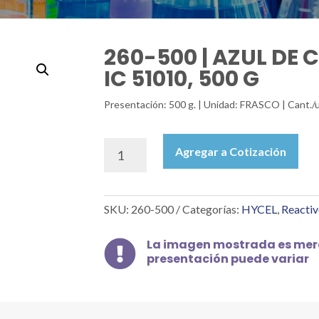
260-500 | AZUL DE 
IC 51010, 500 G
Presentación: 500 g. | Unidad: FRASCO | Cant./
260-
Agregar a Cotización
500
|
AZUL
SKU:
260-500
Categorías:
HYCEL
,
Reactiv
DE
CRESIL
BRILLANTE
La imagen mostrada es mera

presentación puede variar
IC
51010,
500
G