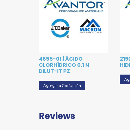
4655-01 | ÁCIDO
219
CLORHÍDRICO 0.1 N
HID
DILUT-IT PZ
Agr
Agregar a Cotización
Reviews