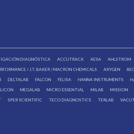
STIGACIÓN DIAGNÓSTICA
ACCUTRACK
AESA
AHLSTROM
RFORMANCE / J.T. BAKER / MACRON CHEMICALS
AXYGEN
BE
R
DELTALAB
FALCON
FELISA
HANNA INSTRUMENTS
H
LICON
MEGALAB
MICRO ESSENTIAL
MILAB
MISSION
T
SPER SCIENTIFIC
TECO DIAGNOSTICS
TERLAB
VACUT