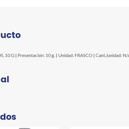
ducto
10 G | Presentación: 10 g. | Unidad: FRASCO | Cant./unidad: N/
al
ados