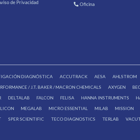
Aviso de Privacidad
Oficina
STIGACIÓN DIAGNÓSTICA
ACCUTRACK
AESA
AHLSTROM
RFORMANCE / J.T. BAKER / MACRON CHEMICALS
AXYGEN
BE
R
DELTALAB
FALCON
FELISA
HANNA INSTRUMENTS
H
LICON
MEGALAB
MICRO ESSENTIAL
MILAB
MISSION
T
SPER SCIENTIFIC
TECO DIAGNOSTICS
TERLAB
VACUT