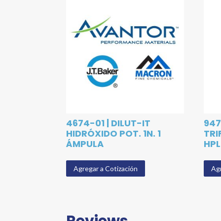
4674-01 | DILUT-IT
947
HIDRÓXIDO POT. 1N. 1
TRI
ÁMPULA
HPL
Agregar a Cotización
Agr
Reviews