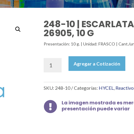
248-10 | ESCARLATA 
26905, 10 G
Presentación: 10 g. | Unidad: FRASCO | Cant./un
248-
Agregar a Cotización
10
|
ESCARLATA
SKU:
248-10
Categorías:
HYCEL
,
Reactivo
BIEBRICH
H.S.
IC
La imagen mostrada es mera

presentación puede variar
26905,
10
G
cantidad