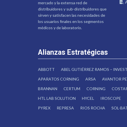
mercado y la extensa red de
distribuidores y sub-distribuidores que
sirven y satisfacen las necesidades de
los usuarios finales en los segmentos
médicos y de laboratorio.
Alianzas Estratégicas
ABBOTT
ABEL GUTIÉRREZ RAMOS – INVE
APARATOS CORNING
ARSA
AVANTOR PE
BRANNAN
CERTUM
CORNING
COSTA
HTL LAB SOLUTION
HYCEL
IROSCOPE
PYREX
REPRESA
RIOS ROCHA
SOL-BA