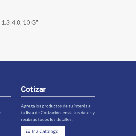
.3-4.0, 10 G”
Cotizar
Agrega los productos de tu interés a
:
tu lista de Cotización, envía tus datos y
recibirás todos los detalles.
Ir a Catálogo