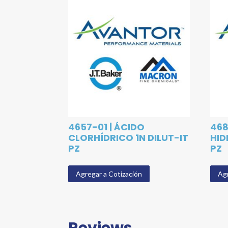
4657-01 | ÁCIDO
468
CLORHÍDRICO 1N DILUT-IT
HID
PZ
PZ
Agregar a Cotización
Agr
Reviews