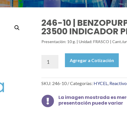
246-10 | BENZOPUR
23500 INDICADOR PH 
Presentación: 10 g. | Unidad: FRASCO | Cant./un
246-
Agregar a Cotización
10
|
BENZOPURPURINA
SKU:
246-10
Categorías:
HYCEL
,
Reactivo
4B
IC
23500
La imagen mostrada es mera

presentación puede variar
INDICADOR
PH
1.3-
4.0,