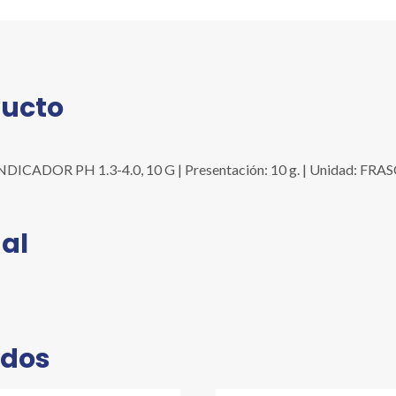
10
G
cantidad
ducto
ADOR PH 1.3-4.0, 10 G | Presentación: 10 g. | Unidad: FRASCO
al
ados