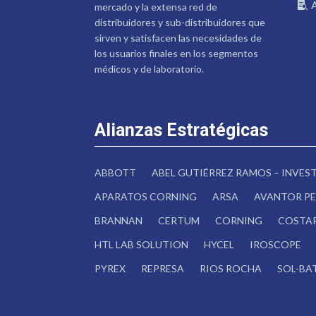
mercado y la extensa red de
distribuidores y sub-distribuidores que
sirven y satisfacen las necesidades de
los usuarios finales en los segmentos
médicos y de laboratorio.
Alianzas Estratégicas
ABBOTT
ABEL GUTIÉRREZ RAMOS – INVE
APARATOS CORNING
ARSA
AVANTOR PE
BRANNAN
CERTUM
CORNING
COSTA
HTL LAB SOLUTION
HYCEL
IROSCOPE
PYREX
REPRESA
RIOS ROCHA
SOL-BA