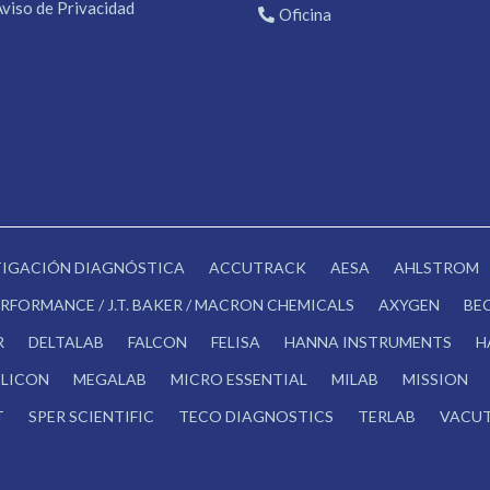
Aviso de Privacidad
Oficina
STIGACIÓN DIAGNÓSTICA
ACCUTRACK
AESA
AHLSTROM
RFORMANCE / J.T. BAKER / MACRON CHEMICALS
AXYGEN
BE
R
DELTALAB
FALCON
FELISA
HANNA INSTRUMENTS
H
LICON
MEGALAB
MICRO ESSENTIAL
MILAB
MISSION
T
SPER SCIENTIFIC
TECO DIAGNOSTICS
TERLAB
VACUT