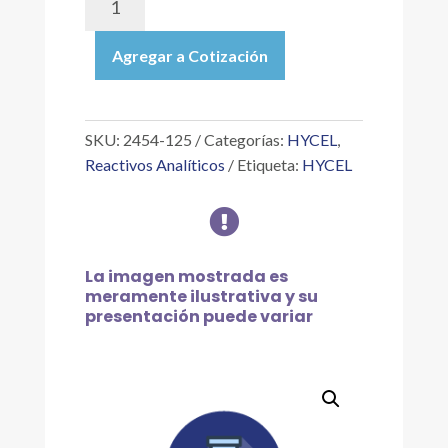
125
|
Agregar a Cotización
BORATO
DE
SODIO
SOLUCIÓN
SKU:
2454-125
Categorías:
HYCEL
,
P/V
Reactivos Analíticos
Etiqueta:
HYCEL
(CONC.MÁX.
5

%
A
ESPECIFICACIÓN
La imagen mostrada es
EXACTA),
meramente ilustrativa y su
presentación puede variar
125
ML
cantidad